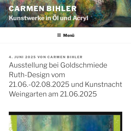
Zum
CARMEN BIHLER
Inhalt
Kunstwerke in Öl und Acryl
springen
Menü
VERÖFFENTLICHT
4. JUNI 2025
VON
CARMEN BIHLER
AM
Ausstellung bei Goldschmiede
Ruth-Design vom
21.06.-02.08.2025 und Kunstnacht
Weingarten am 21.06.2025