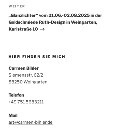
Nächster
WEITER
Beitrag
„Glanzlichter“ vom 21.06.-02.08.2025 in der
Goldschmiede Ruth-Design in Weingarten,
Karlstraße 10
HIER FINDEN SIE MICH
Carmen Bihler
Siemensstr. 62/2
88250 Weingarten
Telefon
+49 751 5683211
Mail
art@carmen-bihler.de