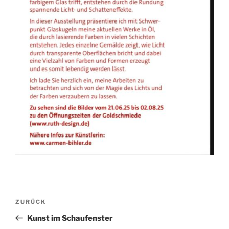
Beitragsnavigation
Vorheriger
ZURÜCK
Beitrag
Kunst im Schaufenster